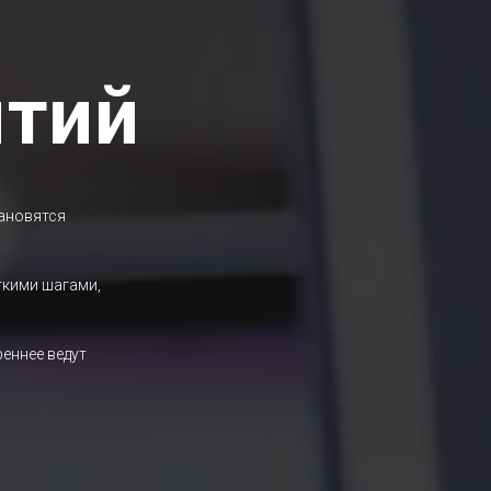
ятий
тановятся
ткими шагами,
реннее ведут